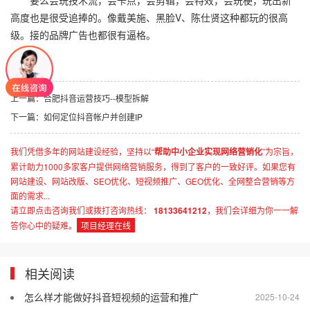
要么会玩技术流，会卡点，会剪辑，会特效，会玩梗，玩出新
高度也是很受追捧的。像戴美施、黑脸V、陈仕贤这种都玩的很高
级。接的品牌广告也都很有逼格。
上一篇：
合肥抖音运营技巧--模型拆解
下一篇：
如何定位抖音帐户并创建IP
我们凭借多年的网站建设经验，坚持以“
帮助中小企业实现网络营销化
”为宗旨，
累计助力1000多家客户提供网络营销服务，得到了客户的一致好评。如果您有
网站建设、网站改版、SEO优化、短视频推广、GEO优化、全网整合营销等方
面的需求...
请立即点击咨询我们或拨打咨询热线：
18133641212
，我们会详细为你一一解
答你心中的疑难。
项目经理在线
相关阅读
怎么样才能做好抖音短视频的运营和推广
2025-10-24