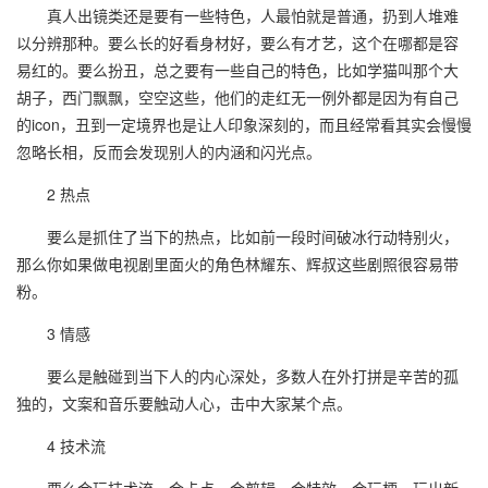
真人出镜类还是要有一些特色，人最怕就是普通，扔到人堆难
以分辨那种。要么长的好看身材好，要么有才艺，这个在哪都是容
易红的。要么扮丑，总之要有一些自己的特色，比如学猫叫那个大
胡子，西门飘飘，空空这些，他们的走红无一例外都是因为有自己
的icon，丑到一定境界也是让人印象深刻的，而且经常看其实会慢慢
忽略长相，反而会发现别人的内涵和闪光点。
2 热点
要么是抓住了当下的热点，比如前一段时间破冰行动特别火，
那么你如果做电视剧里面火的角色林耀东、辉叔这些剧照很容易带
粉。
3 情感
要么是触碰到当下人的内心深处，多数人在外打拼是辛苦的孤
独的，文案和音乐要触动人心，击中大家某个点。
4 技术流